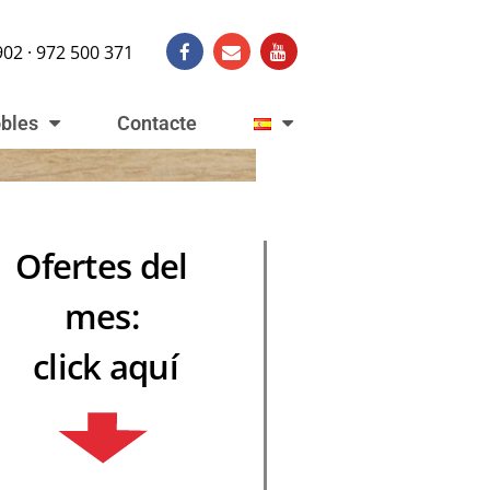
902 · 972 500 371
obles
Contacte
Ofertes del
mes:
click aquí