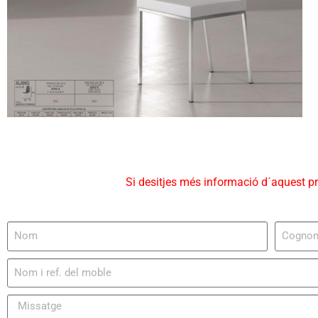
Si desitjes més informació d´aquest p