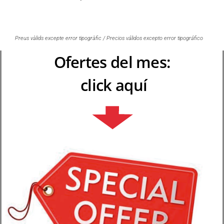
Preus vàlids excepte error tipogràfic / Precios válidos excepto error tipográfico
Ofertes del mes:
click aquí