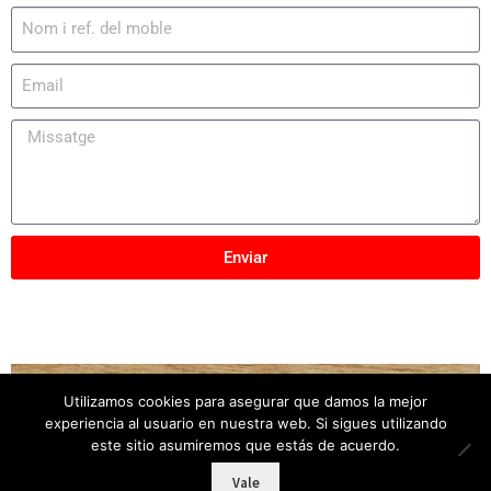
Enviar
Utilizamos cookies para asegurar que damos la mejor
Copyright © 2025
Mobles Elber
– Tots els drets
experiencia al usuario en nuestra web. Si sigues utilizando
reservats
este sitio asumiremos que estás de acuerdo.
Vale