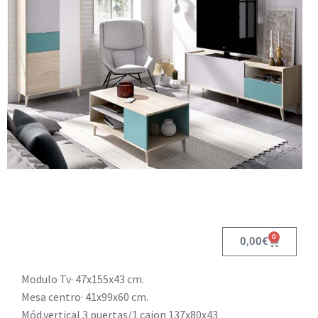
0
0,00
€
Modulo Tv· 47x155x43 cm.
Mesa centro· 41x99x60 cm.
Mód.vertical 3 puertas/1 cajon 137x80x43