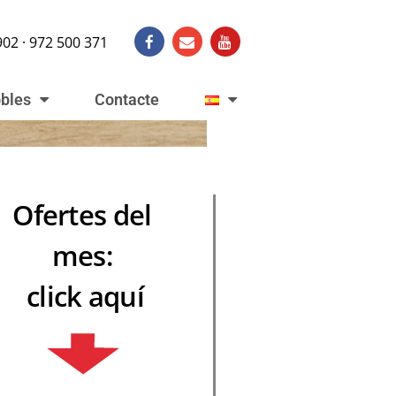
902 · 972 500 371
obles
Contacte
Ofertes del
mes:
click aquí