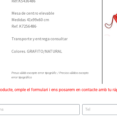
Ref.K5436486
Mesa de centro elevable
Medidas
41x99x60 cm
Ref. K7256486·
Transporte y entrega consultar
Colores. GRAFITO/NATURAL
Preus vàlids excepte error tipogràfic / Precios válidos excepto
error tipográfico
roducte, omple el formulari i ens posarem en contacte amb tu r