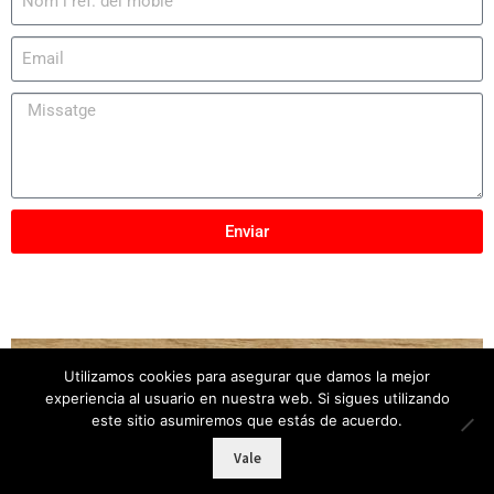
Enviar
Utilizamos cookies para asegurar que damos la mejor
Copyright © 2025
Mobles Elber
– Tots els drets
experiencia al usuario en nuestra web. Si sigues utilizando
reservats
este sitio asumiremos que estás de acuerdo.
Vale