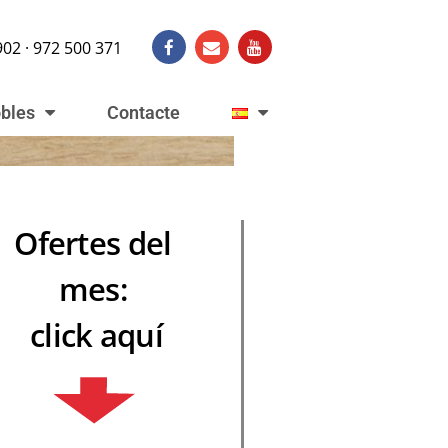
902 · 972 500 371
obles
Contacte
Ofertes del
mes:
click aquí