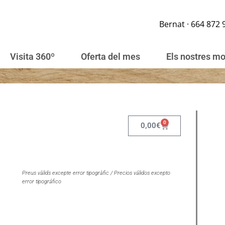
Bernat · 664 872 
Visita 360º
Oferta del mes
Els nostres m
0
0,00
€
Preus vàlids excepte error tipogràfic / Precios válidos excepto
error tipográfico