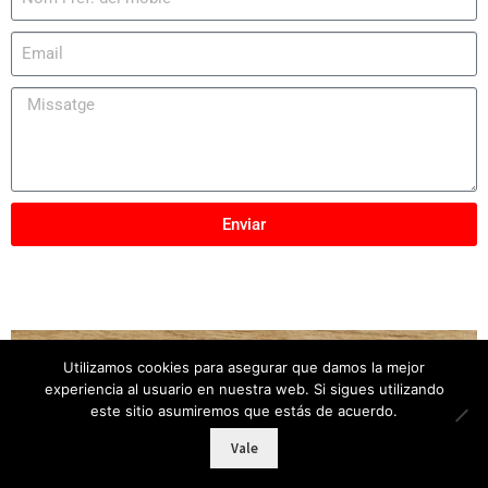
Enviar
Utilizamos cookies para asegurar que damos la mejor
Copyright © 2025
Mobles Elber
– Tots els drets
experiencia al usuario en nuestra web. Si sigues utilizando
reservats
este sitio asumiremos que estás de acuerdo.
Vale