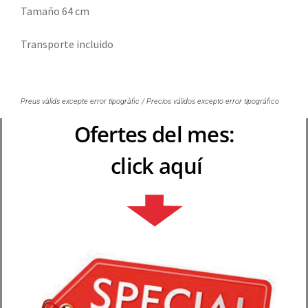
Tamaño 64 cm
Transporte incluido
Preus vàlids excepte error tipogràfic / Precios válidos excepto error tipográfico
Ofertes del mes:
click aquí