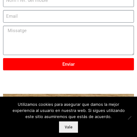
Enviar
Utilizamos cookies para asegurar que damos la mejor
Copyright © 2025
Mobles Elber
– Tots els drets
experiencia al usuario en nuestra web. Si sigues utilizando
reservats
este sitio asumiremos que estás de acuerdo.
Vale