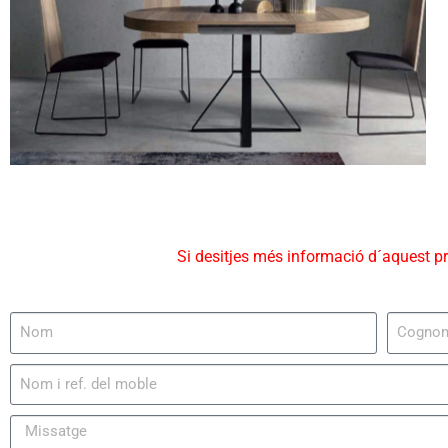
Si desitjes més informació d´aquest p