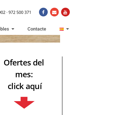
902 · 972 500 371
obles
Contacte
Ofertes del
mes:
click aquí