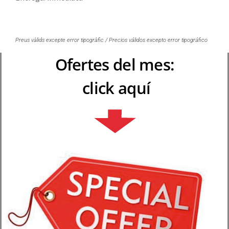
Preus vàlids excepte error tipogràfic / Precios válidos excepto error tipográfico
Ofertes del mes:
click aquí