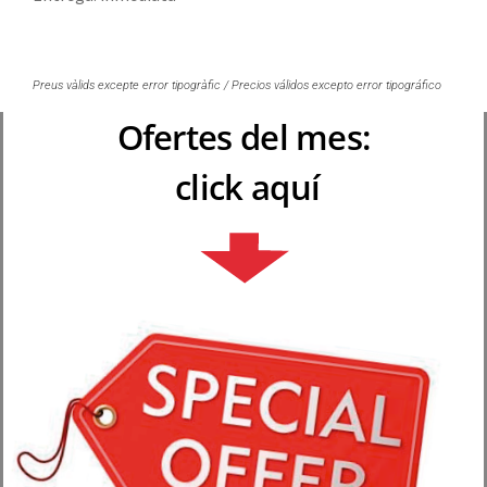
Preus vàlids excepte error tipogràfic / Precios válidos excepto error tipográfico
Ofertes del mes:
click aquí