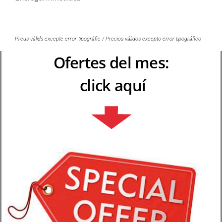
Preus vàlids excepte error tipogràfic / Precios válidos excepto error tipográfico
Ofertes del mes:
click aquí