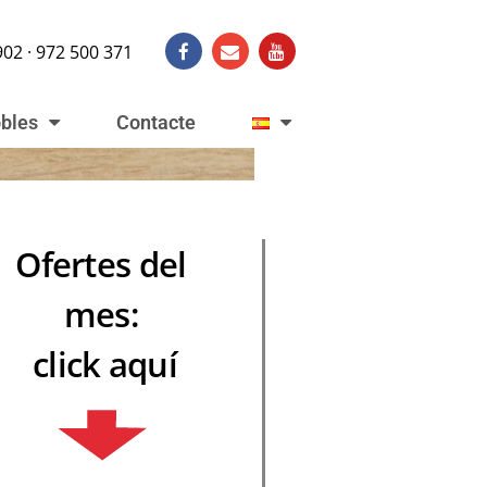
902 · 972 500 371
obles
Contacte
Ofertes del
mes:
click aquí