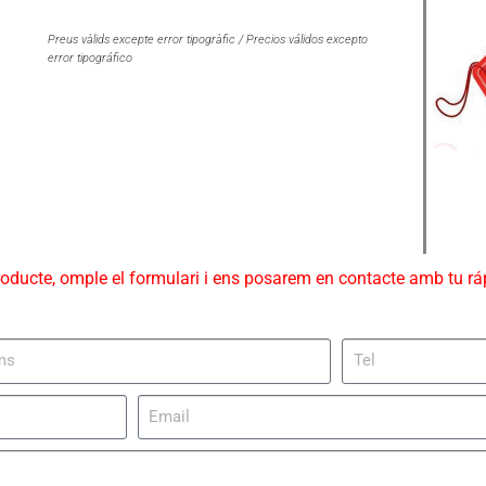
Preus vàlids excepte error tipogràfic / Precios válidos excepto
error tipográfico
roducte, omple el formulari i ens posarem en contacte amb tu r