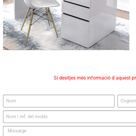
Si desitjes més informació d´aquest p