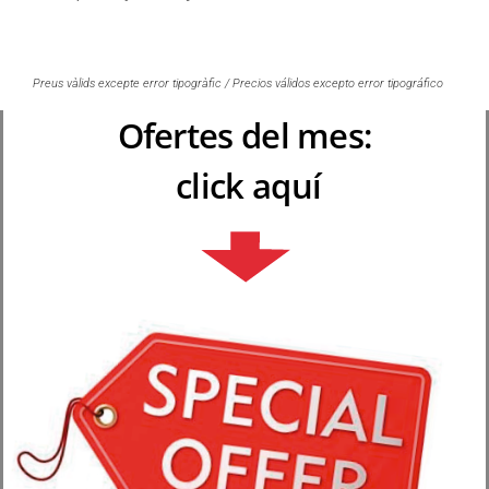
Preus vàlids excepte error tipogràfic / Precios válidos excepto error tipográfico
Ofertes del mes:
click aquí