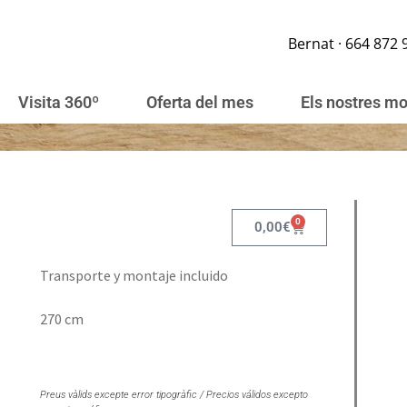
Bernat · 664 872 
Visita 360º
Oferta del mes
Els nostres m
0
0,00
€
Transporte y montaje incluido
270 cm
Preus vàlids excepte error tipogràfic / Precios válidos excepto