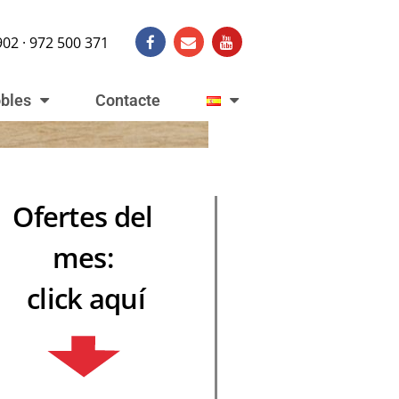
902 · 972 500 371
obles
Contacte
Ofertes del
mes:
click aquí