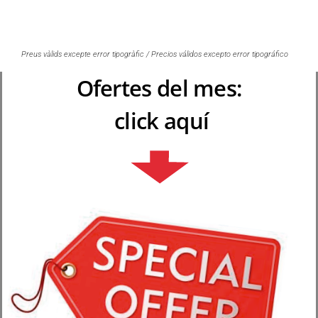
Preus vàlids excepte error tipogràfic / Precios válidos excepto error tipográfico
Ofertes del mes:
click aquí