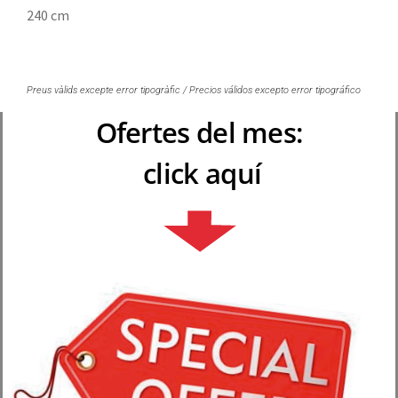
240 cm
Preus vàlids excepte error tipogràfic / Precios válidos excepto error tipográfico
Ofertes del mes:
click aquí