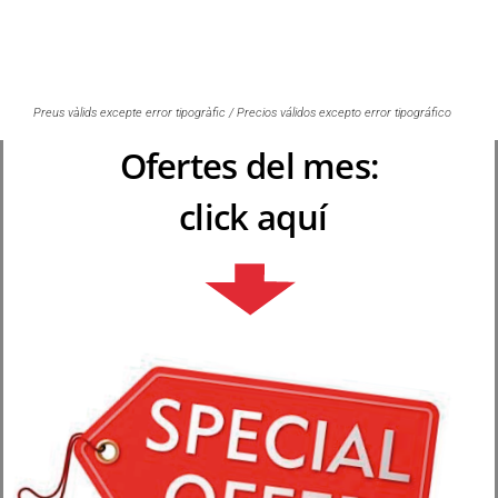
Preus vàlids excepte error tipogràfic / Precios válidos excepto error tipográfico
Ofertes del mes:
click aquí