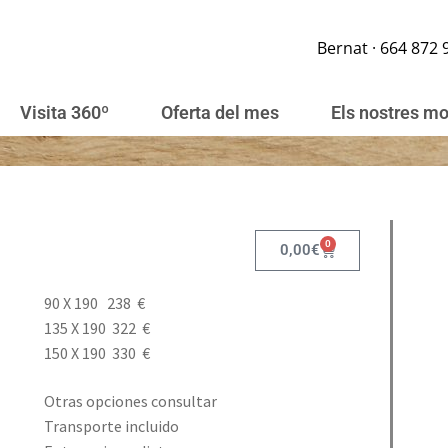
Bernat · 664 872 
Visita 360º
Oferta del mes
Els nostres m
0
0,00
€
90 X 190 238 €
135 X 190 322 €
150 X 190 330 €
Otras opciones consultar
Transporte incluido