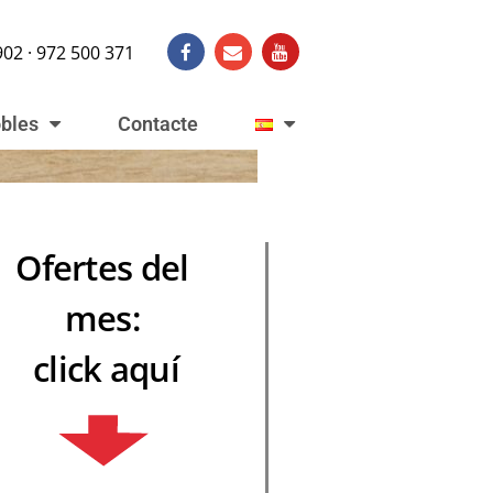
902 · 972 500 371
obles
Contacte
Ofertes del
mes:
click aquí