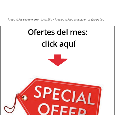
Preus vàlids excepte error tipogràfic / Precios válidos excepto error tipográfico
Ofertes del mes:
click aquí