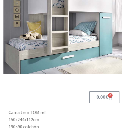
0
0,00
€
Cama tren TOM ref.
150x244x112cm
190×90 colchón