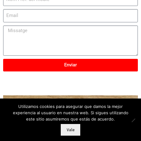
Enviar
Utilizamos cookies para asegurar que damos la mejor
Copyright © 2025
Mobles Elber
– Tots els drets
experiencia al usuario en nuestra web. Si sigues utilizando
reservats
este sitio asumiremos que estás de acuerdo.
Vale