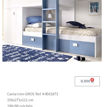
0
0,00
€
Cama tren GROE Ref. K4501873
150x271x111 cm
190×90 colchón