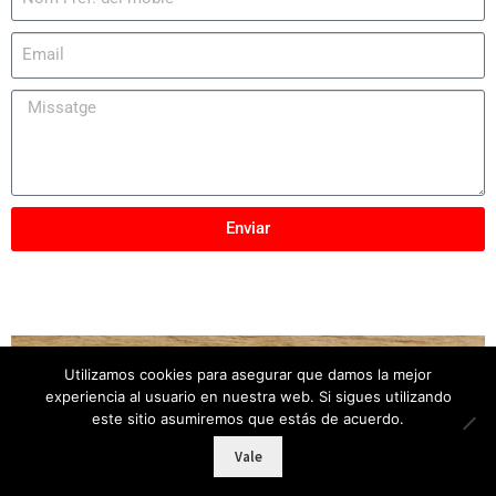
Enviar
Utilizamos cookies para asegurar que damos la mejor
Copyright © 2025
Mobles Elber
– Tots els drets
experiencia al usuario en nuestra web. Si sigues utilizando
reservats
este sitio asumiremos que estás de acuerdo.
Vale