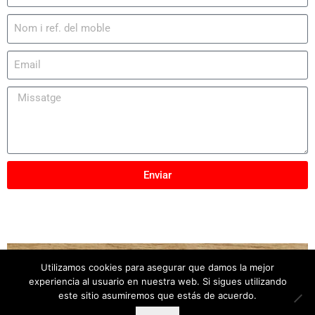
Enviar
Utilizamos cookies para asegurar que damos la mejor
Copyright © 2025
Mobles Elber
– Tots els drets
experiencia al usuario en nuestra web. Si sigues utilizando
reservats
este sitio asumiremos que estás de acuerdo.