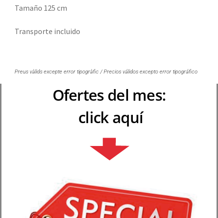
Tamaño 125 cm
Transporte incluido
Preus vàlids excepte error tipogràfic / Precios válidos excepto error tipográfico
Ofertes del mes:
click aquí