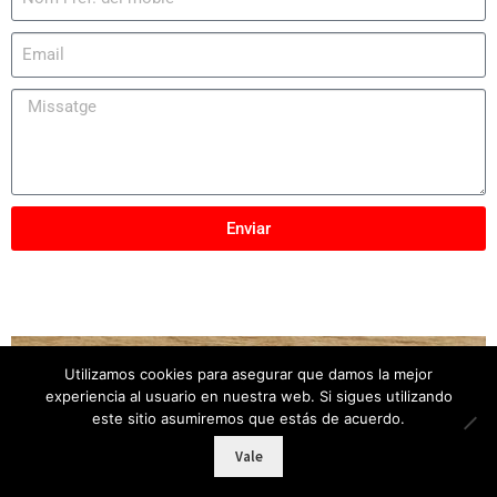
Enviar
Utilizamos cookies para asegurar que damos la mejor
Copyright © 2025
Mobles Elber
– Tots els drets
experiencia al usuario en nuestra web. Si sigues utilizando
reservats
este sitio asumiremos que estás de acuerdo.
Vale