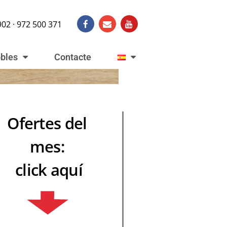
902 · 972 500 371
obles
Contacte
Ofertes del
mes:
click aquí