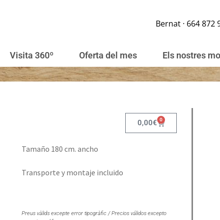
Bernat · 664 872 
Visita 360º
Oferta del mes
Els nostres m
0
0,00
€
Tamaño 180 cm. ancho
Transporte y montaje incluido
Preus vàlids excepte error tipogràfic / Precios válidos excepto