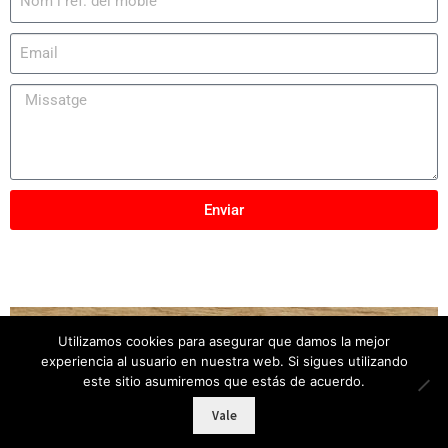
Enviar
Utilizamos cookies para asegurar que damos la mejor
Copyright © 2025
Mobles Elber
– Tots els drets
experiencia al usuario en nuestra web. Si sigues utilizando
reservats
este sitio asumiremos que estás de acuerdo.
Vale