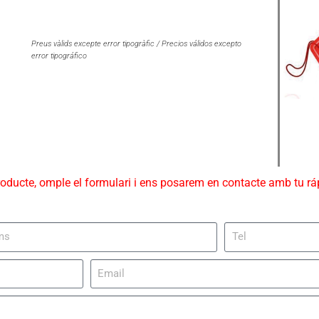
Preus vàlids excepte error tipogràfic / Precios válidos excepto
error tipográfico
roducte, omple el formulari i ens posarem en contacte amb tu r