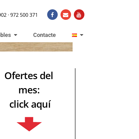
902 · 972 500 371
obles
Contacte
Ofertes del
mes:
click aquí