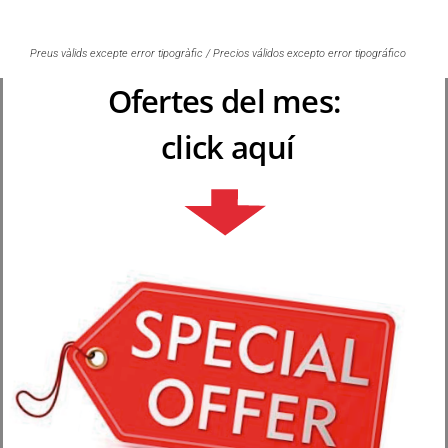
Preus vàlids excepte error tipogràfic / Precios válidos excepto error tipográfico
Ofertes del mes:
click aquí