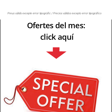
Preus vàlids excepte error tipogràfic / Precios válidos excepto error tipográfico
Ofertes del mes:
click aquí