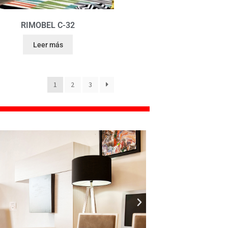
RIMOBEL C-32
Leer más
1
2
3