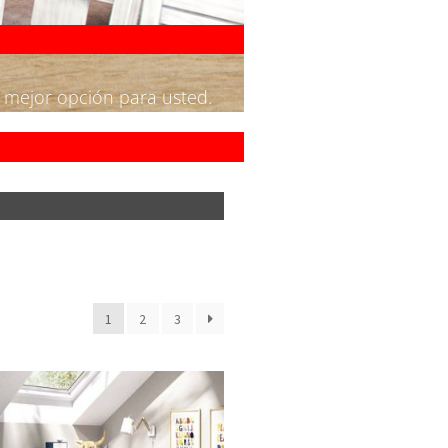
a mejor opción para usted.
1
2
3